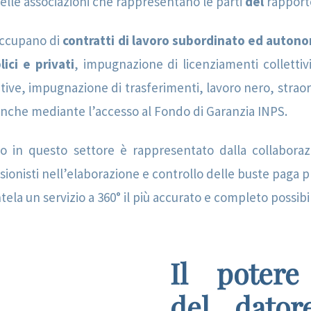
elle associazioni che rappresentano le parti
del
rapport
 occupano di
contratti di lavoro subordinato ed autono
ici e privati
, impugnazione di licenziamenti collettivi
butive, impugnazione di trasferimenti, lavoro nero, strao
 anche mediante l’accesso al Fondo di Garanzia INPS.
io in questo settore è rappresentato dalla collabora
ionisti nell’elaborazione e controllo delle buste paga pr
entela un servizio a 360° il più accurato e completo possibi
Il potere 
del dator